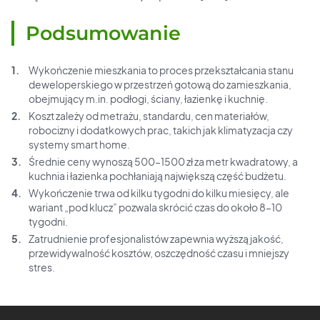
Podsumowanie
Wykończenie mieszkania to proces przekształcania stanu
deweloperskiego w przestrzeń gotową do zamieszkania,
obejmujący m.in. podłogi, ściany, łazienkę i kuchnię.
Koszt zależy od metrażu, standardu, cen materiałów,
robocizny i dodatkowych prac, takich jak klimatyzacja czy
systemy smart home.
Średnie ceny wynoszą 500–1500 zł za metr kwadratowy, a
kuchnia i łazienka pochłaniają największą część budżetu.
Wykończenie trwa od kilku tygodni do kilku miesięcy, ale
wariant „pod klucz” pozwala skrócić czas do około 8–10
tygodni.
Zatrudnienie profesjonalistów zapewnia wyższą jakość,
przewidywalność kosztów, oszczędność czasu i mniejszy
stres.