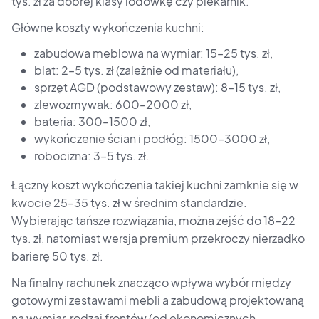
tys. zł za dobrej klasy lodówkę czy piekarnik.
Główne koszty wykończenia kuchni:
zabudowa meblowa na wymiar: 15–25 tys. zł,
blat: 2–5 tys. zł (zależnie od materiału),
sprzęt AGD (podstawowy zestaw): 8–15 tys. zł,
zlewozmywak: 600–2000 zł,
bateria: 300–1500 zł,
wykończenie ścian i podłóg: 1500–3000 zł,
robocizna: 3–5 tys. zł.
Łączny koszt wykończenia takiej kuchni zamknie się w
kwocie 25–35 tys. zł w średnim standardzie.
Wybierając tańsze rozwiązania, można zejść do 18–22
tys. zł, natomiast wersja premium przekroczy nierzadko
barierę 50 tys. zł.
Na finalny rachunek znacząco wpływa wybór między
gotowymi zestawami mebli a zabudową projektowaną
na wymiar, rodzaj frontów (od ekonomicznych